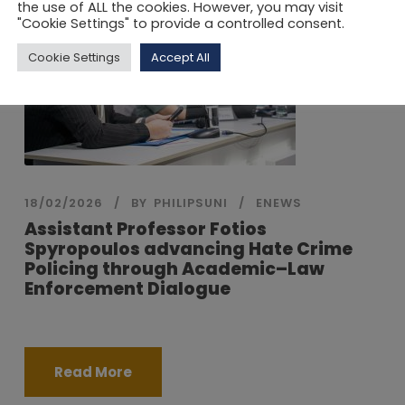
the use of ALL the cookies. However, you may visit
"Cookie Settings" to provide a controlled consent.
Cookie Settings
Accept All
18/02/2026
BY
PHILIPSUNI
ENEWS
Assistant Professor Fotios
Spyropoulos advancing Hate Crime
Policing through Academic–Law
Enforcement Dialogue
Read More