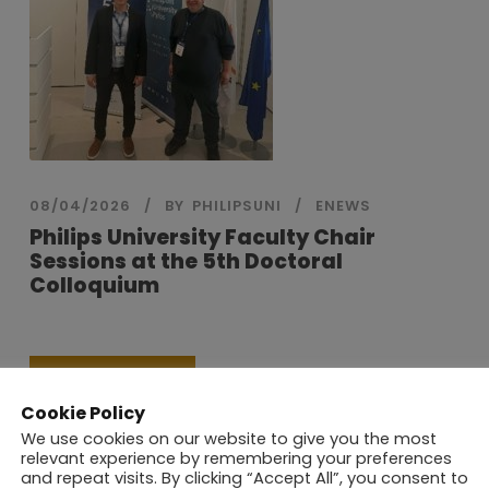
08/04/2026
BY
PHILIPSUNI
ENEWS
Philips University Faculty Chair
Sessions at the 5th Doctoral
Colloquium
Read More
Cookie Policy
We use cookies on our website to give you the most
relevant experience by remembering your preferences
and repeat visits. By clicking “Accept All”, you consent to