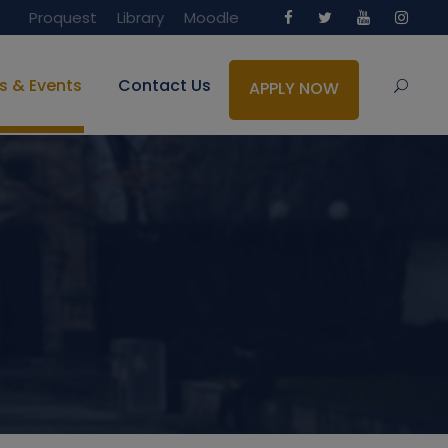
Proquest
Library
Moodle
s & Events
Contact Us
APPLY NOW