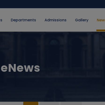
Us
Departments
Admissions
Gallery
New
 eNews