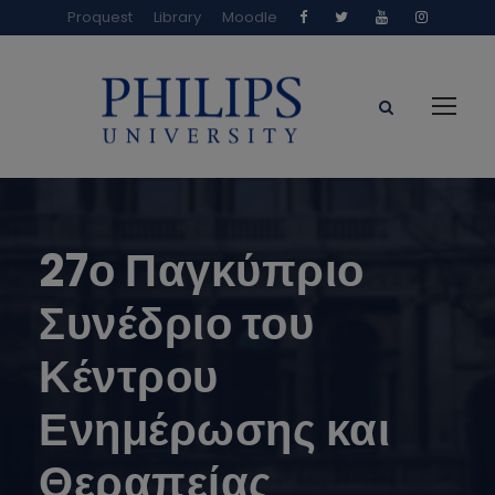
Proquest
Library
Moodle
27ο Παγκύπριο
Συνέδριο του
Κέντρου
Ενημέρωσης και
Θεραπείας