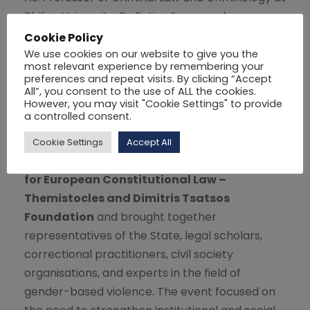
Philips University, Dr Fotios Spyropoulos,
participated as a speaker in the Launch
Cookie Policy
Conference of the European project
GRACE –
We use cookies on our website to give you the
most relevant experience by remembering your
Gender-based Violence Restorative
preferences and repeat visits. By clicking “Accept
Ambassadorship for Correctional
All”, you consent to the use of ALL the cookies.
However, you may visit "Cookie Settings" to provide
Environments
, which took place on
a controlled consent.
Wednesday, 27 May 2026, in Athens.
Cookie Settings
Accept All
The conference was organised by the
Centre
for European Constitutional Law –
Themistocles and Dimitris Tsatsos
Foundation
and brought together
representatives of the State, legal scholars,
correctional practitioners, civil society
organisations, and experts in the field of
gender-based violence. The event focused on