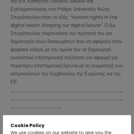
του Επ. Καθηγητή Ποινικού Δικαίου και
Εγκληματολογίας στο Philips University Φώτη
Σπυρόπουλου ήταν το εξής: “Human rights in the
digital realm. Shaping our digital future”. Ο Δρ.
Σπυρόπουλος παρουσίασε την πρότασή του για
δημιουργία νέων δικαιωμάτων που να αφορούν στον
ψηφιακό κόσμο, με την ομιλία του να δημιουργεί
ουσιαστική επιστημονική συζήτηση και αφορμή για
περαιτέρω επιστημονική έρευνα με τη συμμετοχή των
εκπροσώπων του Συμβουλίου της Ευρώπης και της
ΕΕ.
_____________________________
_____________________________
_____________
European Conference in Paphos, organised
Cookie Policy
by the Office of the Commissioner for the
We use cookies on our website to give you the