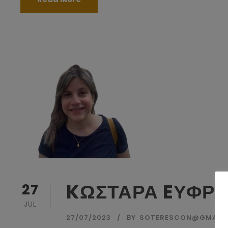
KΩΣΤΑΡΑ EΥΦΡ
27
JUL
27/07/2023
BY
SOTERESCON@GMAIL