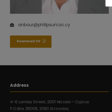
anbour@philipsuni.ac.cy
Download CV
Address
4-6 Lamias Street, 2001 Nicosia – Cyprus
P.O.Box 28008, 2090 Strovolos,