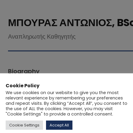
ΜΠΟΥΡΑΣ ΑΝΤΩΝΙΟΣ, BSc
Αναπληρωτής Καθηγητής
Biography
Cookie Policy
Ο Αντώνιος Μπούρας ανήκει στο Διδακτικό Εργαστηρι
We use cookies on our website to give you the most
Δευτεροβάθμιας Εκπαίδευσης του Εθνικού και Καποδισ
relevant experience by remembering your preferences
and repeat visits. By clicking “Accept All”, you consent to
Σχολικός Σύμβουλος στην Πρωτοβάθμια Εκπαίδευση. Τα
the use of ALL the cookies. However, you may visit
Μεθοδολογία Έρευνας, στην Σχολική Παιδαγωγική και σ
"Cookie Settings" to provide a controlled consent.
περιοδικά στα θέματα των ενδιαφερόντων του και έχει
Cookie Settings
Accept All