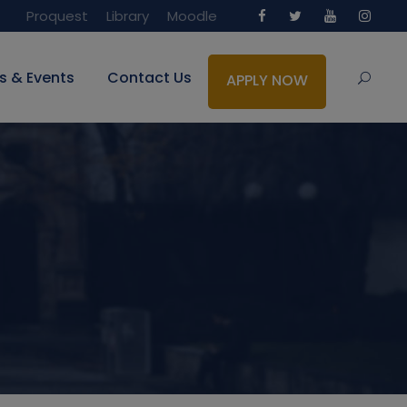
Proquest
Library
Moodle
s & Events
Contact Us
APPLY NOW