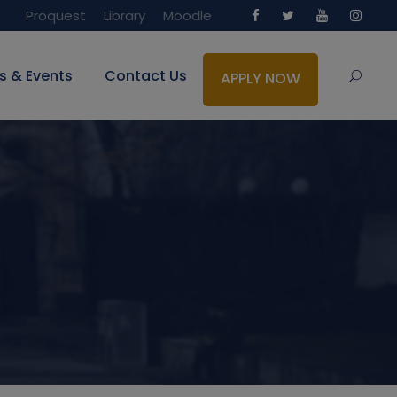
Proquest
Library
Moodle
s & Events
Contact Us
APPLY NOW