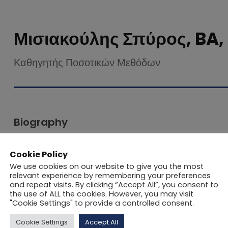
Μισιακούλης Σπύρος, BA,
Καθηγητής Ποσοτικών Μεθόδων
Biography
Σπούδασε οικονομικά (Οικονομετρία) στην Ελλάδα και 
Cookie Policy
(Οικονομικά), κατέχει δίπλωμα (Οικονομική και Κοινων
We use cookies on our website to give you the most
relevant experience by remembering your preferences
Επιστήμες), και διδακτορικό (Χρηματοοικονομική και Στ
and repeat visits. By clicking “Accept All”, you consent to
το 1979, είναι πολύπλευρη ως προς τους τομείς απόκτησ
the use of ALL the cookies. However, you may visit
"Cookie Settings" to provide a controlled consent.
κλάδους της Ανωτάτης Εκπαίδευσης, των Αερομεταφο
Τουρισμού, και των Φαρμάκων. Η επιστημονική έρευν
Cookie Settings
Accept All