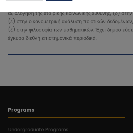
(α) στην ανίχνευση χρηματοοικονομικής απάτης, (β) στ
αξιολόγηση της εταιρικής κοινωνικής ευθύνης, (δ) στην
(ε) στην οικονομετρική ανάλυση ποιοτικών δεδομένων, 
(ζ) στην φιλοσοφία των μαθηματικών. Έχει δημοσιεύσε
έγκυρα διεθνή επιστημονικά περιοδικά.
Programs
Undergraduate Programs