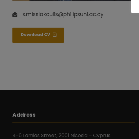
s.missiakoulis@philipsuni.ac.cy
Download CV
Address
4-6 Lamias Street, 2001 Nicosia – Cyprus