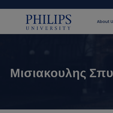
About 
Μισιακουλης Σπ