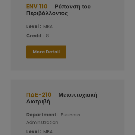
ENV 110
Ρύπανση του
Περιβάλλοντος
Level :
MBA
Credit :
8
More Detail
ΠΔΕ-210
Μεταπτυχιακή
Διατριβή
Department :
Business
Adminstration
Level :
MBA