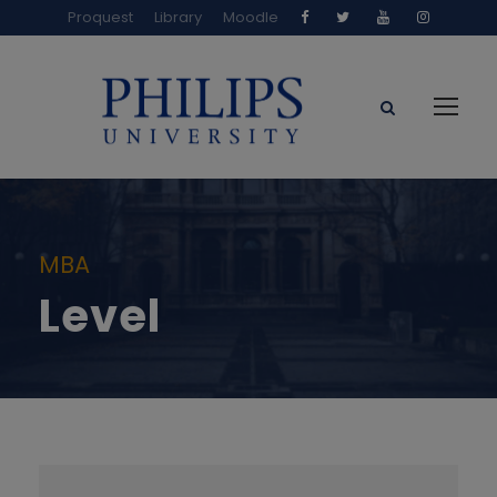
Proquest
Library
Moodle
MBA
Level