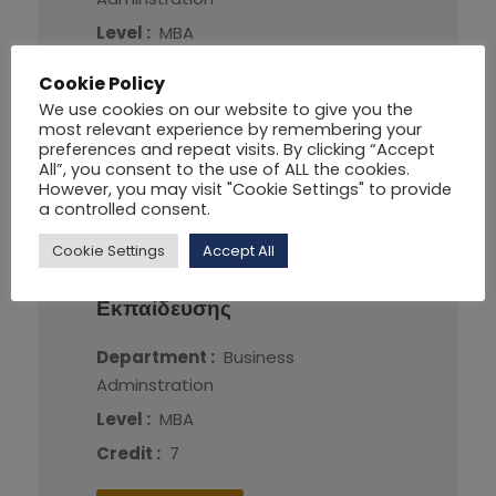
Level :
MBA
Credit :
8
Cookie Policy
We use cookies on our website to give you the
More Detail
most relevant experience by remembering your
preferences and repeat visits. By clicking “Accept
All”, you consent to the use of ALL the cookies.
However, you may visit "Cookie Settings" to provide
a controlled consent.
Cookie Settings
Accept All
ΠΔΕ-111
Κοινωνιολογία της
Εκπαίδευσης
Department :
Business
Adminstration
Level :
MBA
Credit :
7