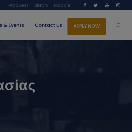
Proquest
Library
Moodle
s & Events
Contact Us
APPLY NOW
ασίας