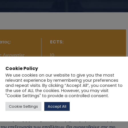
ατος:
ECTS:
 Διεργασίες
10
ς Αποβλήτων
Cookie Policy
We use cookies on our website to give you the most
relevant experience by remembering your preferences
and repeat visits. By clicking “Accept All”, you consent to
the use of ALL the cookies. However, you may visit
"Cookie Settings" to provide a controlled consent.
ες, εναλλακτικές και πιο φιλικές προς το περιβάλλον
 δυνατή επεξεργασία των αποβλήτων με το μικρότερο δυνατό
Cookie Settings
Accept All
μεθόδους επεξεργασίας, πού δηλαδή έχει στρέψει το ενδιαφέρον
α την επεξεργασία των αποβλήτων. Θα αναφερθούμε στις πιο