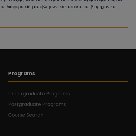
 σε διάφορα είδη αποβλήτων, είτε αστικά είτε βιομηχανικά
Programs
Undergraduate Programs
Postgraduate Programs
Course Search