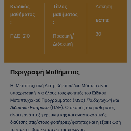
Κωδικός
Τίτλος
Άσκηση
μαθήματος
μαθήματος
ECTS:
:
:
30
ΠΔΕ-210
Πρακτική/
Διδακτική
Περιγραφή Μαθήματος
Η Μεταπτυχιακή Διατριβή επιπέδου Μάστερ είναι
υποχρεωτική για όλους τους φοιτητές του Ειδικού
Μεταπτυχιακού Προγράμματος (MSc)
Παιδαγωγική και
Διδακτική Επάρκεια
(ΠΔΕ). Ο σκοπός του μαθήματος
είναι η ανάπτυξη ερευνητικής και αναστοχαστικής
διάθεσης στις/στους φοιτήτριες/φοιτητές και η εξοικείωσή
τους με τις βασικές αρχές της έρευνας.