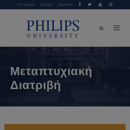
Proquest
Library
Moodle
Μεταπτυχιακή
Διατριβή