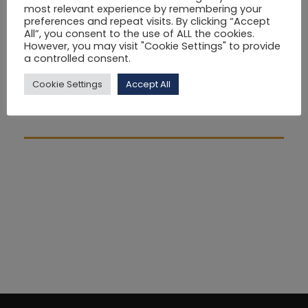
ερευνητικών μεθόδων, η συλλογή και
most relevant experience by remembering your
preferences and repeat visits. By clicking “Accept
αναστοχαστική ανάλυση των δεδομένων, και η
All”, you consent to the use of ALL the cookies.
παρουσίαση των αποτελεσμάτων.
However, you may visit "Cookie Settings" to provide
Η ανάπτυξη της ικανότητας ετοιμασίας και
a controlled consent.
παρουσίασης σημαντικών πληροφοριών βάση
Cookie Settings
Accept All
ποσοτικών ή ποιοτικών δεδομένων και η ποιοτική/
αναστοχαστική αξιολόγηση των αποτελεσμάτων