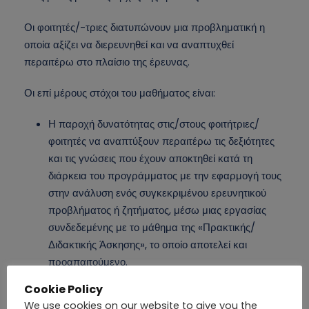
Οι φοιτητές/-τριες διατυπώνουν μια προβληματική η
οποία αξίζει να διερευνηθεί και να αναπτυχθεί
περαιτέρω στο πλαίσιο της έρευνας.
Οι επί μέρους στόχοι του μαθήματος είναι:
Η παροχή δυνατότητας στις/στους φοιτήτριες/
φοιτητές να αναπτύξουν περαιτέρω τις δεξιότητες
και τις γνώσεις που έχουν αποκτηθεί κατά τη
διάρκεια του προγράμματος με την εφαρμογή τους
στην ανάλυση ενός συγκεκριμένου ερευνητικού
προβλήματος ή ζητήματος, μέσω μιας εργασίας
συνδεδεμένης με το μάθημα της «Πρακτικής/
Διδακτικής Άσκησης», το οποίο αποτελεί και
προαπαιτούμενο.
Η πρακτική εφαρμογή του σχεδιασμό ενός
Cookie Policy
ερευνητικού έργου, η εφαρμογή των κατάλληλων
We use cookies on our website to give you the