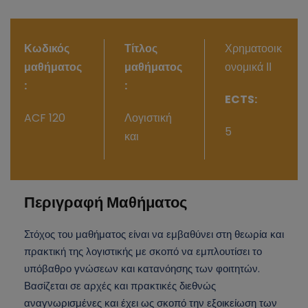
Κωδικός
Τίτλος
Χρηματοοικ
μαθήματος
μαθήματος
ονομικά ΙΙ
:
:
ECTS:
ACF 120
Λογιστική
5
και
Περιγραφή Μαθήματος
Στόχος του μαθήματος είναι να εμβαθύνει στη θεωρία και
πρακτική της λογιστικής με σκοπό να εμπλουτίσει το
υπόβαθρο γνώσεων και κατανόησης των φοιτητών.
Βασίζεται σε αρχές και πρακτικές διεθνώς
αναγνωρισμένες και έχει ως σκοπό την εξοικείωση των