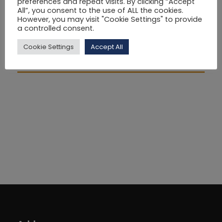
«μεταρρύθμιση», «αλλαγή» από τον 19ο αιώνα έως και
preferences and repeat visits. By clicking “Accept
All”, you consent to the use of ALL the cookies.
σήμερα και θα επιχειρηθεί μια γενικότερη επισκόπηση
However, you may visit "Cookie Settings" to provide
των κυριότερων θεωριών για την ιστοριογραφία της
a controlled consent.
εκπαίδευσης και την εξέλιξη των εκπαιδευτικών
Cookie Settings
Accept All
συστημάτων.