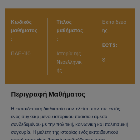
Κωδικός
Τίτλος
Εκπαίδευσ
μαθήματος
μαθήματος
ης
:
:
ECTS:
ΠΔΕ-110
Ιστορία της
8
Νεοελληνικ
ής
Περιγραφή Μαθήματος
Η εκπαιδευτική διαδικασία συντελείται πάντοτε εντός
ενός συγκεκριμένου ιστορικού πλαισίου άμεσα
συνδεδεμένου με την πολιτική, κοινωνική και πολιτισμική
συγκυρία. Η μελέτη της ιστορίας ενός εκπαιδευτικού
συστήματος είναι βασική προϋπόθεση για την