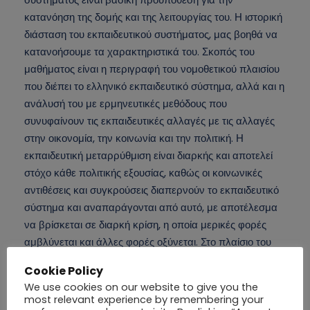
κατανόηση της δομής και της λειτουργίας του. Η ιστορική
διάσταση του εκπαιδευτικού συστήματος, μας βοηθά να
κατανοήσουμε τα χαρακτηριστικά του. Σκοπός του
μαθήματος είναι η περιγραφή του νομοθετικού πλαισίου
που διέπει το ελληνικό εκπαιδευτικό σύστημα, αλλά και η
ανάλυσή του με ερμηνευτικές μεθόδους που
συνυφαίνουν τις εκπαιδευτικές αλλαγές με τις αλλαγές
στην οικονομία, την κοινωνία και την πολιτική. Η
εκπαιδευτική μεταρρύθμιση είναι διαρκής και αποτελεί
στόχο κάθε πολιτικής εξουσίας, καθώς οι κοινωνικές
αντιθέσεις και συγκρούσεις διαπερνούν το εκπαιδευτικό
σύστημα και αναπαράγονται από αυτό, με αποτέλεσμα
να βρίσκεται σε διαρκή κρίση, η οποία μερικές φορές
αμβλύνεται και άλλες φορές οξύνεται. Στο πλαίσιο του
μαθήματος θα εξεταστούν και θα συζητηθούν οι
Cookie Policy
σημασιολογικές αποχρώσεις, η ιστορικότητα και η
We use cookies on our website to give you the
εξέλιξη βασικών εννοιών, όπως «εκπαίδευση»,
most relevant experience by remembering your