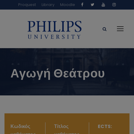
Proquest
Library
Moodle
Αγωγή Θεάτρου
Κωδικός
Τίτλος
ECTS: