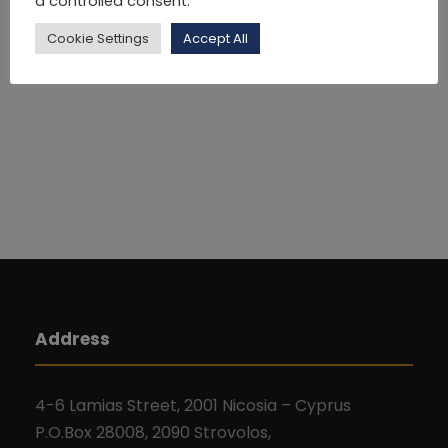
a controlled consent.
Cookie Settings
Accept All
Address
4-6 Lamias Street, 2001 Nicosia – Cyprus
P.O.Box 28008, 2090 Strovolos,