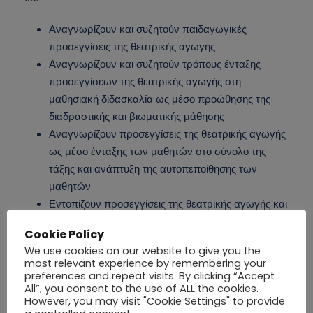
Αναγνωρίζουν και συζητούν παιδαγωγικές
προσεγγίσεις της θεατρικής αγωγής
Αναγνωρίζουν και συζητούν τρόπους ένταξης
προσεγγίσεων της θεατρικής αγωγής στη
μαθησιακή διδασκαλία ως μέσο προώθησης της
διαδραστικής και βιωματικής μάθησης
Αναγνωρίζουν προσεγγίσεις της θεατρικής αγωγής
ως μέσο ένταξης των μαθητών στο σύνολο της
τάξης και ανάπτυξη της αυτοπεποίθησης των
μαθητών
Εντοπίζουν προσεγγίσεις της θεατρικής αγωγής και
τη καταλληλότητα της χρήσης τους στη διδασκαλία
Cookie Policy
Εντάσσουν τεχνικές της παιδαγωγικής και
We use cookies on our website to give you the
κοινωνικής προσέγγισης του θεάτρου και του
most relevant experience by remembering your
δράματος στη σχολική πράξη.
preferences and repeat visits. By clicking “Accept
All”, you consent to the use of ALL the cookies.
However, you may visit "Cookie Settings" to provide